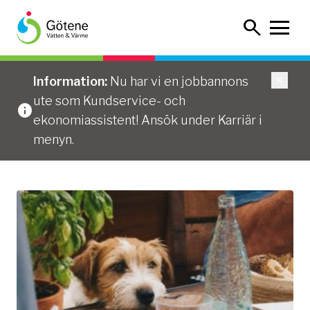
Hoppa
Sök
till
innehållet
Hem
/
Kundservice
Information:
Nu har vi en jobbannons
ute som Kundservice- och
ekonomiassistent! Ansök under Karriär i
menyn.
Kundservice