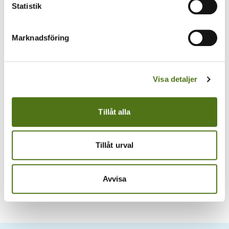
Statistik
Marknadsföring
Visa detaljer
Tillåt alla
Akuta problem
Tillåt urval
Vid akut problem utanför kontorstid, ring
Samhällsskydd Mellersta Skaraborg: 0515-88
58 80
Avvisa