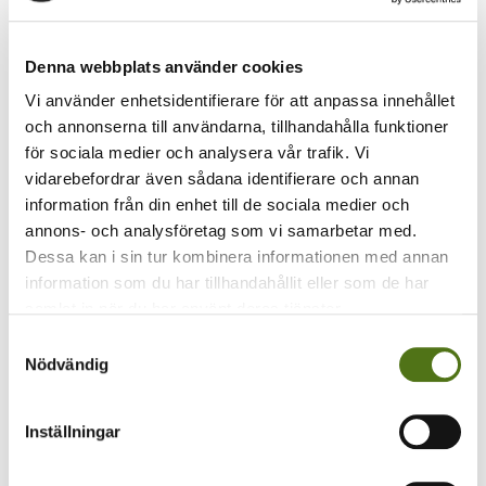
Denna webbplats använder cookies
Vi använder enhetsidentifierare för att anpassa innehållet
och annonserna till användarna, tillhandahålla funktioner
för sociala medier och analysera vår trafik. Vi
vidarebefordrar även sådana identifierare och annan
information från din enhet till de sociala medier och
annons- och analysföretag som vi samarbetar med.
Rapportera mätarställning
Dessa kan i sin tur kombinera informationen med annan
information som du har tillhandahållit eller som de har
Läs av och rapportera din vattenmätarställning
samlat in när du har använt deras tjänster.
till oss.
Samtyckesval
Nödvändig
Rapportera mätarställning
Inställningar