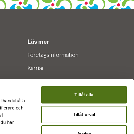
Läs mer
Företagsinformation
Karriär
Tillgänglighetsredogörelse
Policy för hantering av
Tillåt alla
illhandahålla
personuppgifter
ifierare och
Tillåt urval
vi
 du har
Avvisa