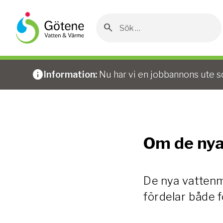
Sök
efter:
Hoppa
till
innehållet
Hem
/
Vatten och avlopp
/
Vattenmätare
/
Om de n
Information:
Nu har vi en jobbannons ute s
Om de nya
De nya vattenmä
fördelar både f