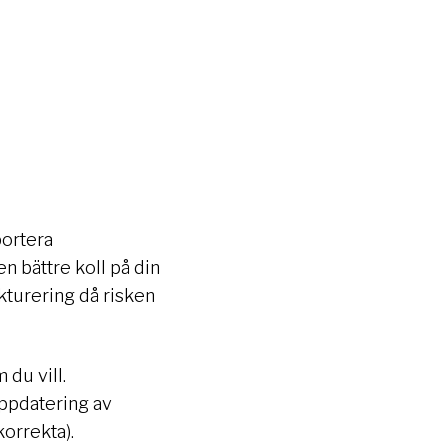
portera
n bättre koll på din
akturering då risken
 du vill.
uppdatering av
korrekta).