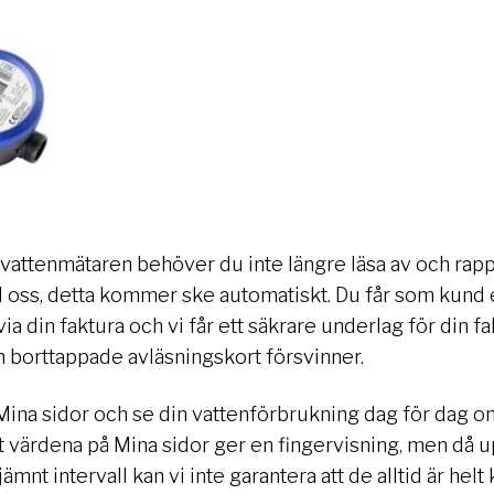
 vattenmätaren behöver du inte längre läsa av och rap
ll oss, detta kommer ske automatiskt. Du får som kund e
ia din faktura och vi får ett säkrare underlag för din f
h borttappade avläsningskort försvinner.
Mina sidor och se din vattenförbrukning dag för dag om
t värdena på Mina sidor ger en fingervisning, men då 
ämnt intervall kan vi inte garantera att de alltid är helt 