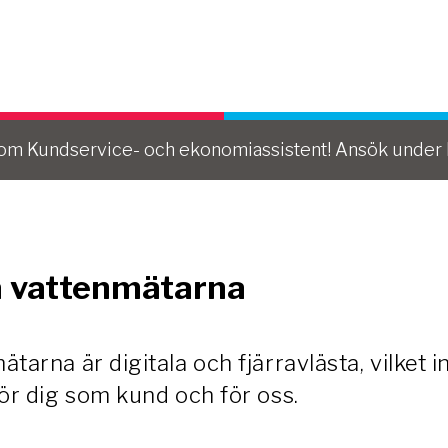
ya vattenmätarna
om Kundservice- och ekonomiassistent! Ansök under K
 vattenmätarna
tarna är digitala och fjärravlästa, vilket 
ör dig som kund och för oss.