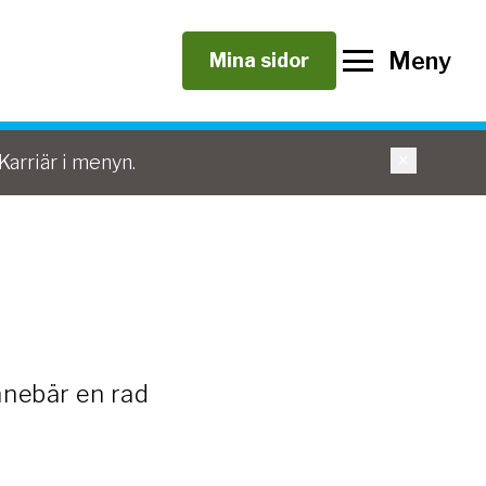
Meny
Mina sidor
arriär i menyn.
innebär en rad