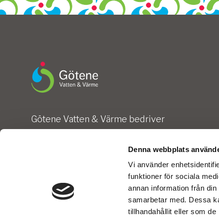
Götene Vatten & Värme bedriver
fjärrvärmeverksamhet i Götene och Hällekis s
ansvarar för vatten & avlopp i Götene kommun
Denna webbplats använde
Vi använder enhetsidentifie
funktioner för sociala medi
annan information från din
samarbetar med. Dessa kan
tillhandahållit eller som d