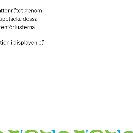
vattennätet genom
tt upptäcka dessa
tenförlusterna.
ion i displayen på