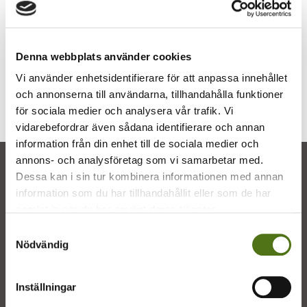
Flexbert delar ut kostnadsfria reflexvästar och
andra reflexprodukter till förskolor och skolor,
så att barnen kan röra sig trafiksäkert på
Denna webbplats använder cookies
utflykter. Bra grej tycker vi!
Vi använder enhetsidentifierare för att anpassa innehållet
och annonserna till användarna, tillhandahålla funktioner
för sociala medier och analysera vår trafik. Vi
vidarebefordrar även sådana identifierare och annan
information från din enhet till de sociala medier och
annons- och analysföretag som vi samarbetar med.
Dessa kan i sin tur kombinera informationen med annan
information som du har tillhandahållit eller som de har
samlat in när du har använt deras tjänster.
Samtyckesval
Nödvändig
Götene Vatten & Värme bedriver
fjärrvärmeverksamhet i Götene och Hällekis
Inställningar
samt ansvarar för vatten & avlopp i Götene