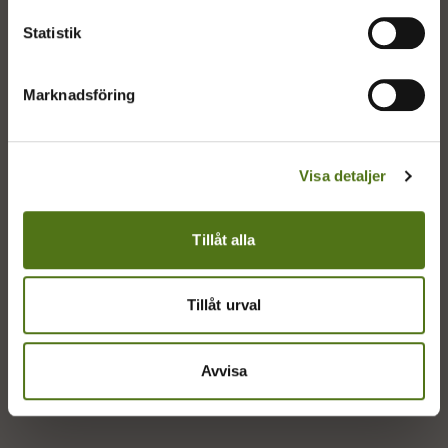
kommun.
Statistik
Marknadsföring
Kundtjänst
Visa detaljer
Om Mina sidor
Tillåt alla
Felanmälan
Flytt och ägarbyte
Tillåt urval
Faktura och betalning
Avvisa
Kontakta oss