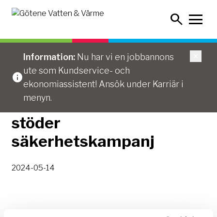
Hoppa
Sök
till
innehållet
...
/
Götene Vatten & Värme stöder säkerhetskampanj
Information:
Nu har vi en jobbannons
ute som Kundservice- och
ekonomiassistent! Ansök under Karriär i
menyn.
Götene Vatten & Värme
stöder
säkerhetskampanj
2024-05-14