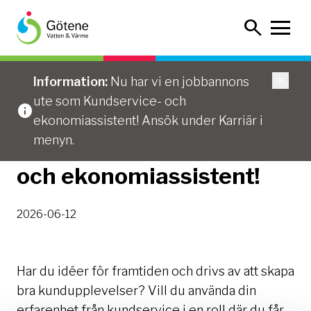
Hoppa
Sök
till
innehållet
...
/
Vi söker Kundservice- och ekonomiassistent!
Information:
Nu har vi en jobbannons
ute som Kundservice- och
ekonomiassistent! Ansök under Karriär i
menyn.
Vi söker Kundservice-
och ekonomiassistent!
2026-06-12
Har du idéer för framtiden och drivs av att skapa
bra kundupplevelser? Vill du använda din
erfarenhet från kundservice i en roll där du får