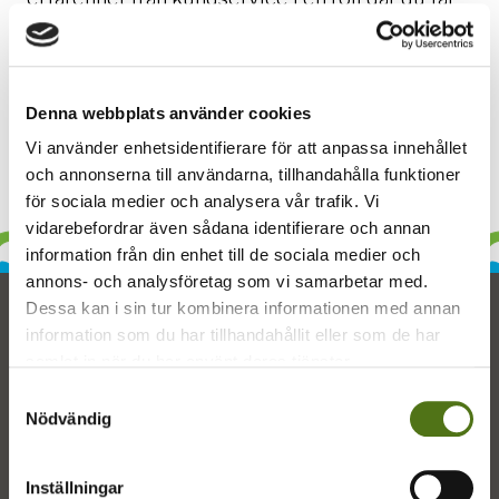
ta ansvar, påverka och utveckla arbetssätt och
system? Då är du välkommen att söka till oss!
Denna webbplats använder cookies
Läs mer och ansök på vår sida
Karriär:
Kundservice- och ekonomiassistent
Vi använder enhetsidentifierare för att anpassa innehållet
och annonserna till användarna, tillhandahålla funktioner
för sociala medier och analysera vår trafik. Vi
vidarebefordrar även sådana identifierare och annan
information från din enhet till de sociala medier och
annons- och analysföretag som vi samarbetar med.
Dessa kan i sin tur kombinera informationen med annan
information som du har tillhandahållit eller som de har
samlat in när du har använt deras tjänster.
Samtyckesval
Nödvändig
Götene Vatten & Värme bedriver
Inställningar
fjärrvärmeverksamhet i Götene och Hällekis